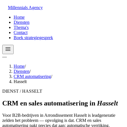
Millennials
Agency
Home
Diensten
Thema's
Contact
Boek strategiegesprek
—
Home
/
Diensten
/
CRM automatisering
/
Hasselt
DIENST / HASSELT
CRM en sales automatisering
in
Hasselt
Voor B2B-bedrijven in Arrondissement Hasselt is leadgeneratie
zelden het probleem — opvolging is dat. CRM en sales
automatisering pakt precies dat aan: automatische verrijking,