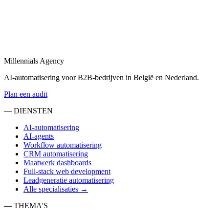
Bekijk
Sales automatisering
in
Hasselt
Sales automatisering: van lead-enrichment tot CRM-updates en
opvolgingsflows.
Millennials Agency
Bekijk
AI-automatisering voor B2B-bedrijven in België en Nederland.
Plan een audit
— DIENSTEN
AI-automatisering
AI-agents
Workflow automatisering
CRM automatisering
Maatwerk dashboards
Full-stack web development
Leadgeneratie automatisering
Alle specialisaties →
— THEMA'S