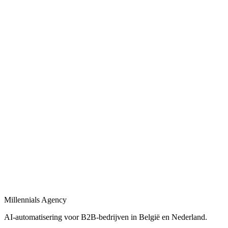
Bekijk
AI-automatisering bedrijf
in
Hasselt
Belgische en Nederlandse AI-automatisering specialisten voor B2B.
Bekijk
AI-automatisering bureau
in
Hasselt
Een AI-automatisering bureau dat uw bedrijfsprocessen versnelt met
maatwerk oplossingen.
Bekijk
AI-agency
in
Hasselt
AI-agency gespecialiseerd in B2B-automatisering en maatwerk AI-
agents.
Millennials Agency
Bekijk
AI-automatisering voor B2B-bedrijven in België en Nederland.