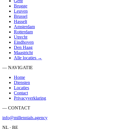
Gent
Brugge
Leuven
Brussel
Hasselt
Amsterdam
Rotterdam
Utrecht
Eindhoven
Den Haag
Maastricht
Alle locaties →
— NAVIGATIE
Home
Diensten
Locaties
Contact
Privacyverklaring
— CONTACT
info@millennials.agency
NL · BE