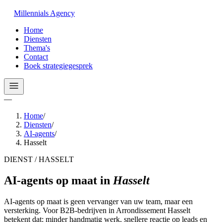
Millennials
Agency
Home
Diensten
Thema's
Contact
Boek strategiegesprek
—
Home
/
Diensten
/
AI-agents
/
Hasselt
DIENST / HASSELT
AI-agents op maat
in
Hasselt
AI-agents op maat is geen vervanger van uw team, maar een
versterking. Voor B2B-bedrijven in Arrondissement Hasselt
betekent dat: minder handmatig werk, snellere reactie op leads en