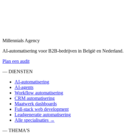
Bekijk
Sales automatisering
in
Gooise Meren
Sales automatisering: van lead-enrichment tot CRM-updates en
opvolgingsflows.
Millennials Agency
Bekijk
AI-automatisering voor B2B-bedrijven in België en Nederland.
Plan een audit
— DIENSTEN
AI-automatisering
AI-agents
Workflow automatisering
CRM automatisering
Maatwerk dashboards
Full-stack web development
Leadgeneratie automatisering
Alle specialisaties →
— THEMA'S