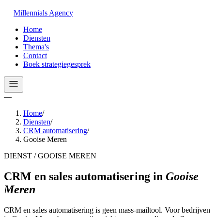
Millennials
Agency
Home
Diensten
Thema's
Contact
Boek strategiegesprek
—
Home
/
Diensten
/
CRM automatisering
/
Gooise Meren
DIENST / GOOISE MEREN
CRM en sales automatisering
in
Gooise
Meren
CRM en sales automatisering is geen mass-mailtool. Voor bedrijven