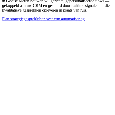
in Gooise Meren bouwen wij gerichte, gepersonaliseerde flows —
gekoppeld aan uw CRM en gestuurd door realtime signalen — die
kwalitatieve gesprekken opleveren in plaats van ruis.
Plan strategiegesprek
Meer over
crm automatisering