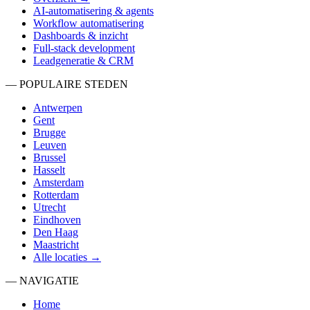
AI-automatisering & agents
Workflow automatisering
Dashboards & inzicht
Full-stack development
Leadgeneratie & CRM
— POPULAIRE STEDEN
Antwerpen
Gent
Brugge
Leuven
Brussel
Hasselt
Amsterdam
Rotterdam
Utrecht
Eindhoven
Den Haag
Maastricht
Alle locaties →
— NAVIGATIE
Home