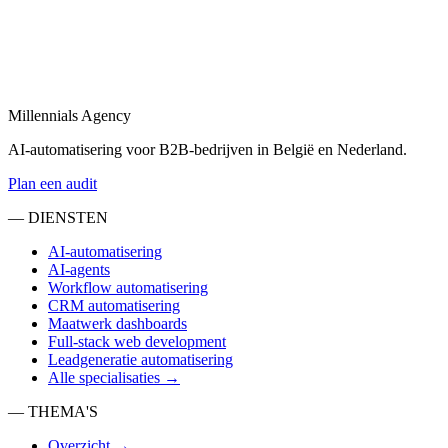
Sales automatisering
in
Nieuwer-Amstel
Sales automatisering: van lead-enrichment tot CRM-updates en
opvolgingsflows.
Millennials Agency
Bekijk
AI-automatisering voor B2B-bedrijven in België en Nederland.
Plan een audit
— DIENSTEN
AI-automatisering
AI-agents
Workflow automatisering
CRM automatisering
Maatwerk dashboards
Full-stack web development
Leadgeneratie automatisering
Alle specialisaties →
— THEMA'S
Overzicht →