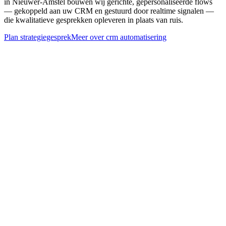
in Nieuwer-Amstel bouwen wij gerichte, gepersonaliseerde flows
— gekoppeld aan uw CRM en gestuurd door realtime signalen —
die kwalitatieve gesprekken opleveren in plaats van ruis.
Plan strategiegesprek
Meer over
crm automatisering