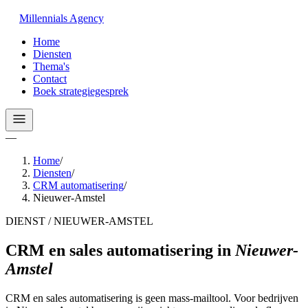
Millennials
Agency
Home
Diensten
Thema's
Contact
Boek strategiegesprek
—
Home
/
Diensten
/
CRM automatisering
/
Nieuwer-Amstel
DIENST / NIEUWER-AMSTEL
CRM en sales automatisering
in
Nieuwer-
Amstel
CRM en sales automatisering is geen mass-mailtool. Voor bedrijven