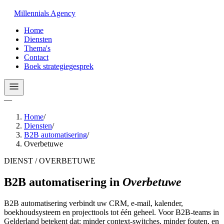
Millennials
Agency
Home
Diensten
Thema's
Contact
Boek strategiegesprek
—
Home
/
Diensten
/
B2B automatisering
/
Overbetuwe
DIENST / OVERBETUWE
B2B automatisering
in
Overbetuwe
B2B automatisering verbindt uw CRM, e-mail, kalender,
boekhoudsysteem en projecttools tot één geheel. Voor B2B-teams in
Gelderland betekent dat: minder context-switches, minder fouten, en