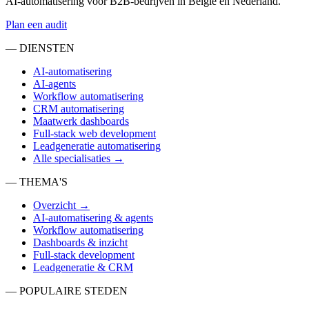
AI-automatisering voor B2B-bedrijven in België en Nederland.
Plan een audit
— DIENSTEN
AI-automatisering
AI-agents
Workflow automatisering
CRM automatisering
Maatwerk dashboards
Full-stack web development
Leadgeneratie automatisering
Alle specialisaties →
— THEMA'S
Overzicht →
AI-automatisering & agents
Workflow automatisering
Dashboards & inzicht
Full-stack development
Leadgeneratie & CRM
— POPULAIRE STEDEN