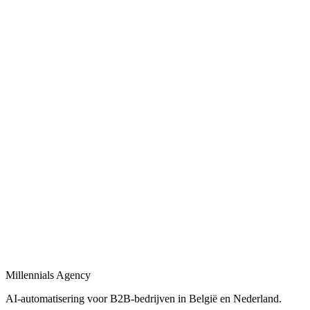
Bekijk
Bedrijfsprocessen automatiseren
in
Ninove
Bedrijfsprocessen automatiseren met workflows, AI-agents en
integraties tussen uw tools.
Bekijk
Procesautomatisering
in
Ninove
Procesautomatisering voor B2B-bedrijven: van workflow-design tot
live-deployment.
Bekijk
Automatisering bureau
in
Ninove
Een automatisering bureau dat AI, workflows en dashboards
combineert tot één geheel.
Millennials Agency
Bekijk
AI-automatisering voor B2B-bedrijven in België en Nederland.