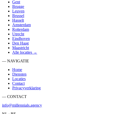
Gent
Brugge
Leuven
Brussel
Hasselt
Amsterdam
Rotterdam
Utrecht
Eindhoven
Den Haag
Maastricht
Alle locaties →
— NAVIGATIE
Home
Diensten
Locaties
Contact
Privacyverklaring
— CONTACT
info@millennials.agency
NL · BE