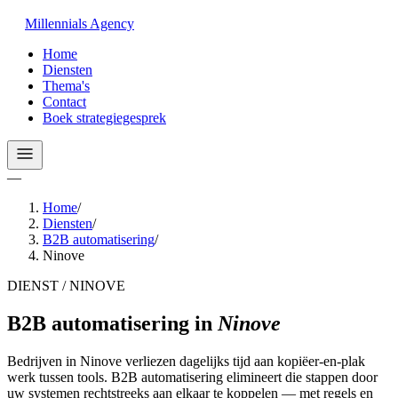
Millennials
Agency
Home
Diensten
Thema's
Contact
Boek strategiegesprek
—
Home
/
Diensten
/
B2B automatisering
/
Ninove
DIENST / NINOVE
B2B automatisering
in
Ninove
Bedrijven in Ninove verliezen dagelijks tijd aan kopiëer-en-plak
werk tussen tools. B2B automatisering elimineert die stappen door
uw systemen rechtstreeks aan elkaar te koppelen — met regels en