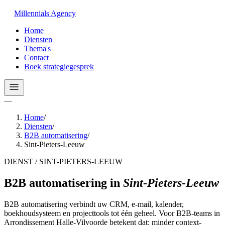
Millennials
Agency
Home
Diensten
Thema's
Contact
Boek strategiegesprek
—
Home
/
Diensten
/
B2B automatisering
/
Sint-Pieters-Leeuw
DIENST / SINT-PIETERS-LEEUW
B2B automatisering
in
Sint-Pieters-Leeuw
B2B automatisering verbindt uw CRM, e-mail, kalender,
boekhoudsysteem en projecttools tot één geheel. Voor B2B-teams in
Arrondissement Halle-Vilvoorde betekent dat: minder context-