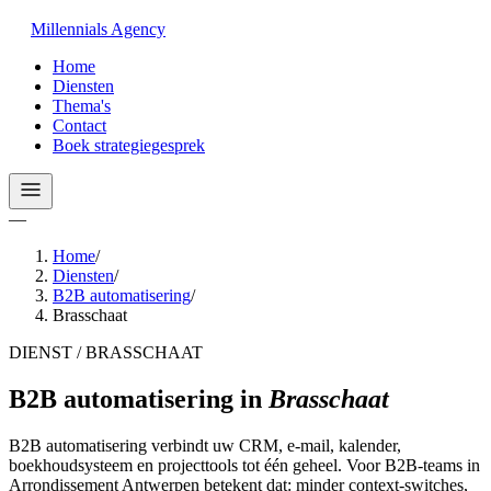
Millennials
Agency
Home
Diensten
Thema's
Contact
Boek strategiegesprek
—
Home
/
Diensten
/
B2B automatisering
/
Brasschaat
DIENST / BRASSCHAAT
B2B automatisering
in
Brasschaat
B2B automatisering verbindt uw CRM, e-mail, kalender,
boekhoudsysteem en projecttools tot één geheel. Voor B2B-teams in
Arrondissement Antwerpen betekent dat: minder context-switches,