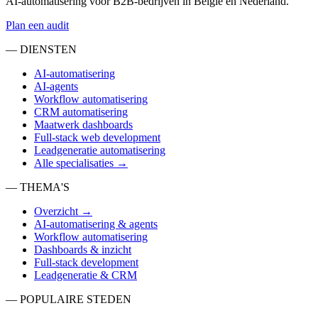
AI-automatisering voor B2B-bedrijven in België en Nederland.
Plan een audit
— DIENSTEN
AI-automatisering
AI-agents
Workflow automatisering
CRM automatisering
Maatwerk dashboards
Full-stack web development
Leadgeneratie automatisering
Alle specialisaties →
— THEMA'S
Overzicht →
AI-automatisering & agents
Workflow automatisering
Dashboards & inzicht
Full-stack development
Leadgeneratie & CRM
— POPULAIRE STEDEN