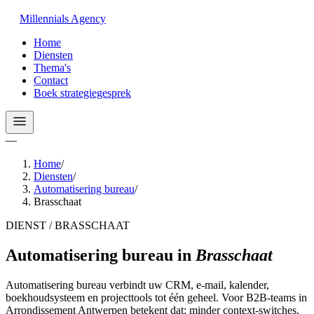
Millennials
Agency
Home
Diensten
Thema's
Contact
Boek strategiegesprek
—
Home
/
Diensten
/
Automatisering bureau
/
Brasschaat
DIENST / BRASSCHAAT
Automatisering bureau
in
Brasschaat
Automatisering bureau verbindt uw CRM, e-mail, kalender,
boekhoudsysteem en projecttools tot één geheel. Voor B2B-teams in
Arrondissement Antwerpen betekent dat: minder context-switches,