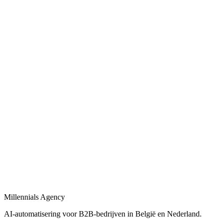
Bekijk
Bedrijfsprocessen automatiseren
in
Brasschaat
Bedrijfsprocessen automatiseren met workflows, AI-agents en
integraties tussen uw tools.
Bekijk
B2B automatisering
in
Brasschaat
B2B automatisering voor sales, operations en klantopvolging —
eind-tot-eind.
Bekijk
Marketing automatisering
in
Brasschaat
Marketing automatisering: lead nurturing, e-mailflows en CRM-
syncs voor B2B.
Millennials Agency
Bekijk
AI-automatisering voor B2B-bedrijven in België en Nederland.