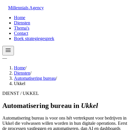
Millennials
Agency
Home
Diensten
Thema's
Contact
Boek strategiegesprek
—
Home
/
Diensten
/
Automatisering bureau
/
Ukkel
DIENST / UKKEL
Automatisering bureau
in
Ukkel
Automatisering bureau is voor ons hét vertrekpunt voor bedrijven in
Ukkel die volwassen willen worden in hun digitale operations. Eerst
de processen vastleggen en automatiseren, dan AI en dashboards