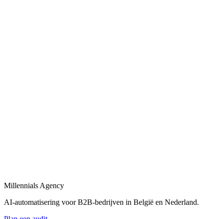
Bedrijfsprocessen automatiseren
in
Ukkel
Bedrijfsprocessen automatiseren met workflows, AI-agents en
integraties tussen uw tools.
Bekijk
B2B automatisering
in
Ukkel
B2B automatisering voor sales, operations en klantopvolging —
eind-tot-eind.
Bekijk
Marketing automatisering
in
Ukkel
Marketing automatisering: lead nurturing, e-mailflows en CRM-
syncs voor B2B.
Millennials Agency
Bekijk
AI-automatisering voor B2B-bedrijven in België en Nederland.
Plan een audit