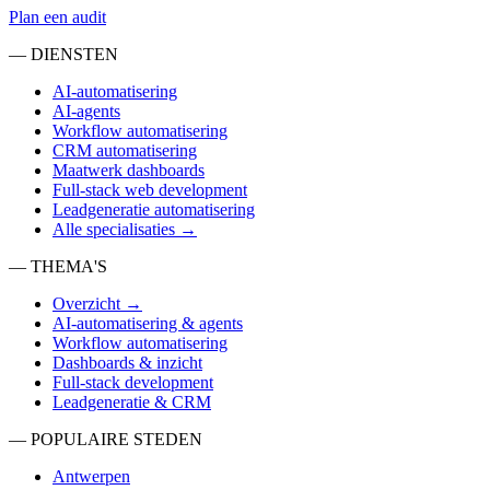
Plan een audit
— DIENSTEN
AI-automatisering
AI-agents
Workflow automatisering
CRM automatisering
Maatwerk dashboards
Full-stack web development
Leadgeneratie automatisering
Alle specialisaties →
— THEMA'S
Overzicht →
AI-automatisering & agents
Workflow automatisering
Dashboards & inzicht
Full-stack development
Leadgeneratie & CRM
— POPULAIRE STEDEN
Antwerpen