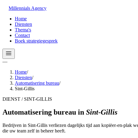
Millennials
Agency
Home
Diensten
Thema's
Contact
Boek strategiegesprek
—
Home
/
Diensten
/
Automatisering bureau
/
Sint-Gillis
DIENST / SINT-GILLIS
Automatisering bureau
in
Sint-Gillis
Bedrijven in Sint-Gillis verliezen dagelijks tijd aan kopiëer-en-plak
die uw team zelf in beheer heeft.