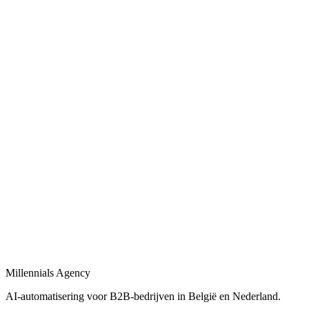
Procesautomatisering voor B2B-bedrijven: van workflow-design tot l
Bekijk
Bedrijfsprocessen automatiseren
in
Sint-Gillis
Bedrijfsprocessen automatiseren met workflows, AI-agents en integrat
Bekijk
B2B automatisering
in
Sint-Gillis
B2B automatisering voor sales, operations en klantopvolging — eind-
Bekijk
Marketing automatisering
in
Sint-Gillis
Marketing automatisering: lead nurturing, e-mailflows en CRM-sync
Millennials Agency
Bekijk
AI-automatisering voor B2B-bedrijven in België en Nederland.