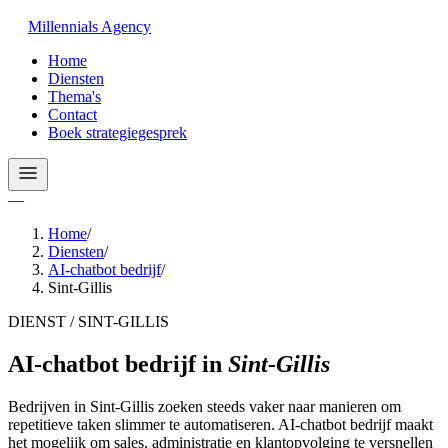
Millennials
Agency
Home
Diensten
Thema's
Contact
Boek strategiegesprek
—
Home
/
Diensten
/
AI-chatbot bedrijf
/
Sint-Gillis
DIENST / SINT-GILLIS
AI-chatbot bedrijf
in
Sint-Gillis
Bedrijven in Sint-Gillis zoeken steeds vaker naar manieren om
repetitieve taken slimmer te automatiseren. AI-chatbot bedrijf maakt
het mogelijk om sales, administratie en klantopvolging te versnellen