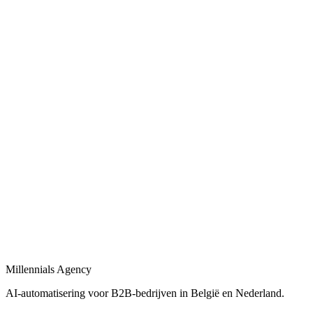
Bekijk
AI-automatisering bedrijf
in
Sint-Gillis
Belgische en Nederlandse AI-automatisering specialisten voor B2B.
Bekijk
AI-automatisering bureau
in
Sint-Gillis
Een AI-automatisering bureau dat uw bedrijfsprocessen versnelt met
maatwerk oplossingen.
Bekijk
AI-agency
in
Sint-Gillis
AI-agency gespecialiseerd in B2B-automatisering en maatwerk AI-
agents.
Millennials Agency
Bekijk
AI-automatisering voor B2B-bedrijven in België en Nederland.