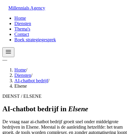
Millennials
Agency
Home
Diensten
Thema's
Contact
Boek strategiegesprek
—
Home
/
Diensten
/
AI-chatbot bedrijf
/
Elsene
DIENST / ELSENE
AI-chatbot bedrijf
in
Elsene
De vraag naar ai-chatbot bedrijf groeit snel onder middelgrote
bedrijven in Elsene. Meestal is de aanleiding hetzelfde: het team
groeit, de tools worden complexer, en zonder automatisering loopt