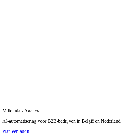
Bekijk
AI-automatisering bedrijf
in
Elsene
Belgische en Nederlandse AI-automatisering specialisten voor B2B.
Bekijk
AI-automatisering bureau
in
Elsene
Een AI-automatisering bureau dat uw bedrijfsprocessen versnelt met
maatwerk oplossingen.
Bekijk
AI-agency
in
Elsene
AI-agency gespecialiseerd in B2B-automatisering en maatwerk AI-
agents.
Millennials Agency
Bekijk
AI-automatisering voor B2B-bedrijven in België en Nederland.
Plan een audit