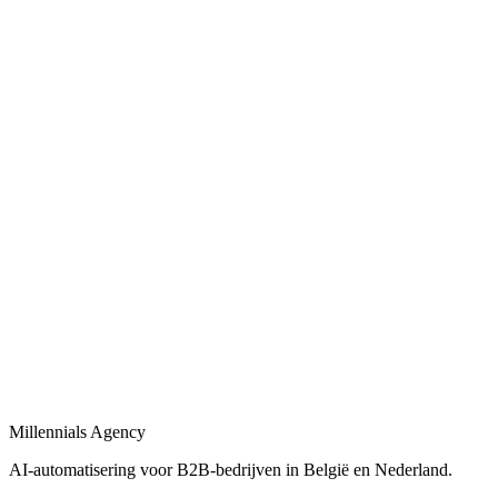
Bekijk
AI-automatisering bedrijf
in
Oudenaarde
Belgische en Nederlandse AI-automatisering specialisten voor B2B.
Bekijk
AI-automatisering bureau
in
Oudenaarde
Een AI-automatisering bureau dat uw bedrijfsprocessen versnelt met
maatwerk oplossingen.
Bekijk
AI-agency
in
Oudenaarde
AI-agency gespecialiseerd in B2B-automatisering en maatwerk AI-
agents.
Millennials Agency
Bekijk
AI-automatisering voor B2B-bedrijven in België en Nederland.