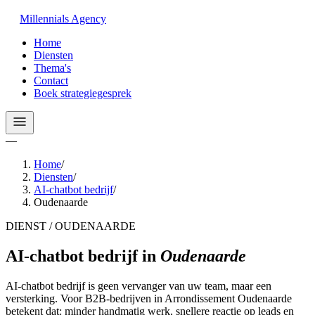
Millennials
Agency
Home
Diensten
Thema's
Contact
Boek strategiegesprek
—
Home
/
Diensten
/
AI-chatbot bedrijf
/
Oudenaarde
DIENST / OUDENAARDE
AI-chatbot bedrijf
in
Oudenaarde
AI-chatbot bedrijf is geen vervanger van uw team, maar een
versterking. Voor B2B-bedrijven in Arrondissement Oudenaarde
betekent dat: minder handmatig werk, snellere reactie op leads en