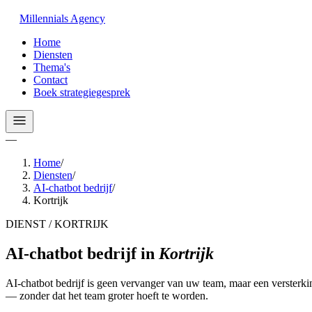
Millennials
Agency
Home
Diensten
Thema's
Contact
Boek strategiegesprek
—
Home
/
Diensten
/
AI-chatbot bedrijf
/
Kortrijk
DIENST / KORTRIJK
AI-chatbot bedrijf
in
Kortrijk
AI-chatbot bedrijf is geen vervanger van uw team, maar een versterki
— zonder dat het team groter hoeft te worden.