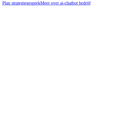
Plan strategiegesprek
Meer over
ai-chatbot bedrijf
— FAQ