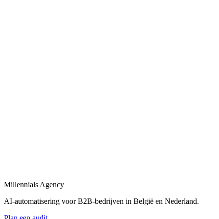
AI-automatiseringen voor sales, operations en admin in B2B-bedrijve
Bekijk
AI-automatisering bedrijf
in
Kortrijk
Belgische en Nederlandse AI-automatisering specialisten voor B2B.
Bekijk
AI-automatisering bureau
in
Kortrijk
Een AI-automatisering bureau dat uw bedrijfsprocessen versnelt met
Bekijk
AI-agency
in
Kortrijk
AI-agency gespecialiseerd in B2B-automatisering en maatwerk AI-ag
Millennials Agency
Bekijk
AI-automatisering voor B2B-bedrijven in België en Nederland.
Plan een audit