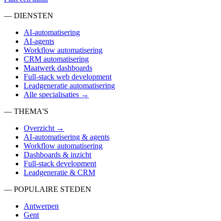
— DIENSTEN
AI-automatisering
AI-agents
Workflow automatisering
CRM automatisering
Maatwerk dashboards
Full-stack web development
Leadgeneratie automatisering
Alle specialisaties →
— THEMA'S
Overzicht →
AI-automatisering & agents
Workflow automatisering
Dashboards & inzicht
Full-stack development
Leadgeneratie & CRM
— POPULAIRE STEDEN
Antwerpen
Gent