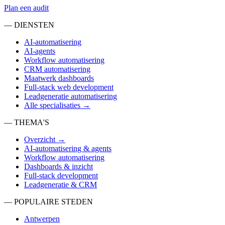
Plan een audit
— DIENSTEN
AI-automatisering
AI-agents
Workflow automatisering
CRM automatisering
Maatwerk dashboards
Full-stack web development
Leadgeneratie automatisering
Alle specialisaties →
— THEMA'S
Overzicht →
AI-automatisering & agents
Workflow automatisering
Dashboards & inzicht
Full-stack development
Leadgeneratie & CRM
— POPULAIRE STEDEN
Antwerpen