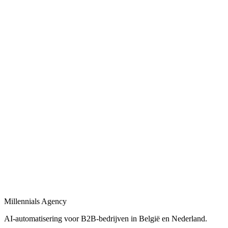
AI-automatiseringen voor sales, operations en admin in B2B-bedrijve
Bekijk
AI-automatisering bedrijf
in
Oostende
Belgische en Nederlandse AI-automatisering specialisten voor B2B.
Bekijk
AI-automatisering bureau
in
Oostende
Een AI-automatisering bureau dat uw bedrijfsprocessen versnelt met
Bekijk
AI-agency
in
Oostende
AI-agency gespecialiseerd in B2B-automatisering en maatwerk AI-ag
Millennials Agency
Bekijk
AI-automatisering voor B2B-bedrijven in België en Nederland.