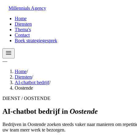
Millennials
Agency
Home
Diensten
Thema's
Contact
Boek strategiegesprek
—
Home
/
Diensten
/
AI-chatbot bedrijf
/
Oostende
DIENST / OOSTENDE
AI-chatbot bedrijf
in
Oostende
Bedrijven in Oostende zoeken steeds vaker naar manieren om repetitie
uw team meer werk te bezorgen.