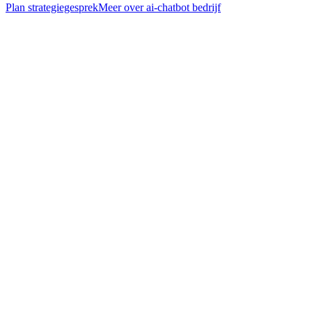
Plan strategiegesprek
Meer over
ai-chatbot bedrijf