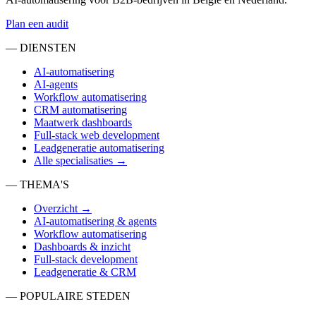
Plan een audit
— DIENSTEN
AI-automatisering
AI-agents
Workflow automatisering
CRM automatisering
Maatwerk dashboards
Full-stack web development
Leadgeneratie automatisering
Alle specialisaties →
— THEMA'S
Overzicht →
AI-automatisering & agents
Workflow automatisering
Dashboards & inzicht
Full-stack development
Leadgeneratie & CRM
— POPULAIRE STEDEN