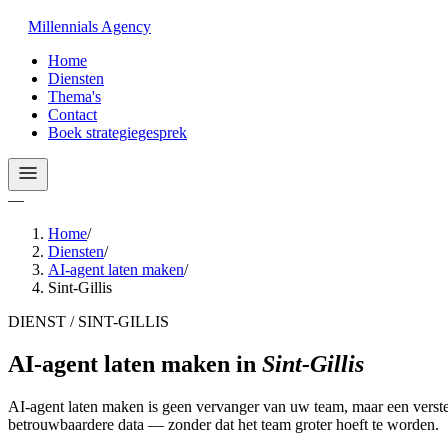
Millennials
Agency
Home
Diensten
Thema's
Contact
Boek strategiegesprek
—
Home
/
Diensten
/
AI-agent laten maken
/
Sint-Gillis
DIENST / SINT-GILLIS
AI-agent laten maken
in
Sint-Gillis
AI-agent laten maken is geen vervanger van uw team, maar een verste
betrouwbaardere data — zonder dat het team groter hoeft te worden.