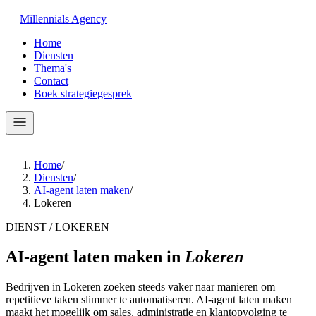
Millennials
Agency
Home
Diensten
Thema's
Contact
Boek strategiegesprek
—
Home
/
Diensten
/
AI-agent laten maken
/
Lokeren
DIENST / LOKEREN
AI-agent laten maken
in
Lokeren
Bedrijven in Lokeren zoeken steeds vaker naar manieren om
repetitieve taken slimmer te automatiseren. AI-agent laten maken
maakt het mogelijk om sales, administratie en klantopvolging te