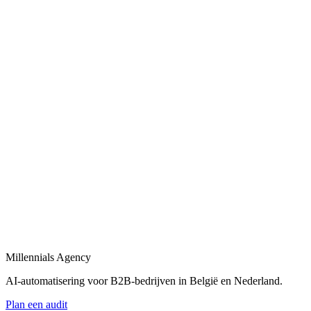
Bekijk
AI-automatisering bedrijf
in
Lokeren
Belgische en Nederlandse AI-automatisering specialisten voor B2B.
Bekijk
AI-automatisering bureau
in
Lokeren
Een AI-automatisering bureau dat uw bedrijfsprocessen versnelt met
maatwerk oplossingen.
Bekijk
AI-agency
in
Lokeren
AI-agency gespecialiseerd in B2B-automatisering en maatwerk AI-
agents.
Millennials Agency
Bekijk
AI-automatisering voor B2B-bedrijven in België en Nederland.
Plan een audit