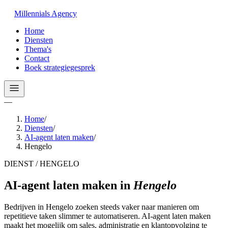
Millennials
Agency
Home
Diensten
Thema's
Contact
Boek strategiegesprek
—
Home
/
Diensten
/
AI-agent laten maken
/
Hengelo
DIENST / HENGELO
AI-agent laten maken
in
Hengelo
Bedrijven in Hengelo zoeken steeds vaker naar manieren om
repetitieve taken slimmer te automatiseren. AI-agent laten maken
maakt het mogelijk om sales, administratie en klantopvolging te