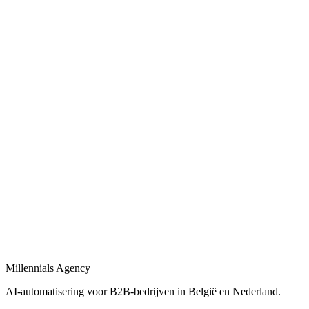
Bekijk
AI-automatisering bedrijf
in
Hengelo
Belgische en Nederlandse AI-automatisering specialisten voor B2B.
Bekijk
AI-automatisering bureau
in
Hengelo
Een AI-automatisering bureau dat uw bedrijfsprocessen versnelt met
maatwerk oplossingen.
Bekijk
AI-agency
in
Hengelo
AI-agency gespecialiseerd in B2B-automatisering en maatwerk AI-
agents.
Millennials Agency
Bekijk
AI-automatisering voor B2B-bedrijven in België en Nederland.