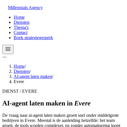
Millennials
Agency
Home
Diensten
Thema's
Contact
Boek strategiegesprek
—
Home
/
Diensten
/
AI-agent laten maken
/
Evere
DIENST / EVERE
AI-agent laten maken
in
Evere
De vraag naar ai-agent laten maken groeit snel onder middelgrote
bedrijven in Evere. Meestal is de aanleiding hetzelfde: het team
groeit, de tools worden complexer, en zonder automatisering loopt