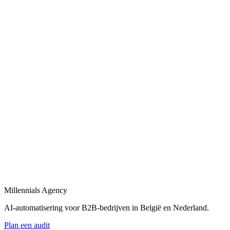
Bekijk
AI-automatisering bedrijf
in
Evere
Belgische en Nederlandse AI-automatisering specialisten voor B2B.
Bekijk
AI-automatisering bureau
in
Evere
Een AI-automatisering bureau dat uw bedrijfsprocessen versnelt met
maatwerk oplossingen.
Bekijk
AI-agency
in
Evere
AI-agency gespecialiseerd in B2B-automatisering en maatwerk AI-
agents.
Millennials Agency
Bekijk
AI-automatisering voor B2B-bedrijven in België en Nederland.
Plan een audit