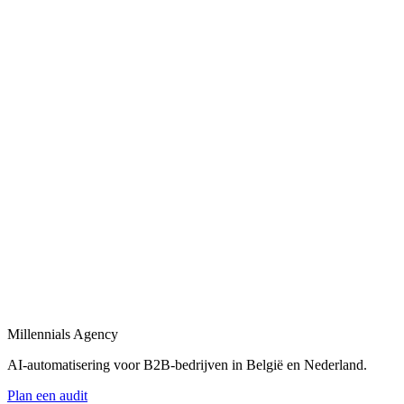
Bekijk
AI-automatisering bedrijf
in
De Friese Meren
Belgische en Nederlandse AI-automatisering specialisten voor B2B.
Bekijk
AI-automatisering bureau
in
De Friese Meren
Een AI-automatisering bureau dat uw bedrijfsprocessen versnelt met
maatwerk oplossingen.
Bekijk
AI-agency
in
De Friese Meren
AI-agency gespecialiseerd in B2B-automatisering en maatwerk AI-
agents.
Millennials Agency
Bekijk
AI-automatisering voor B2B-bedrijven in België en Nederland.
Plan een audit