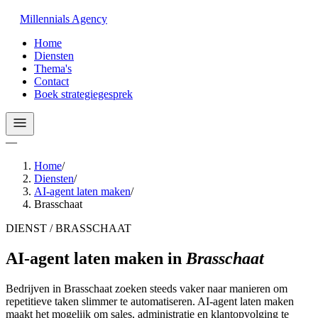
Millennials
Agency
Home
Diensten
Thema's
Contact
Boek strategiegesprek
—
Home
/
Diensten
/
AI-agent laten maken
/
Brasschaat
DIENST / BRASSCHAAT
AI-agent laten maken
in
Brasschaat
Bedrijven in Brasschaat zoeken steeds vaker naar manieren om
repetitieve taken slimmer te automatiseren. AI-agent laten maken
maakt het mogelijk om sales, administratie en klantopvolging te