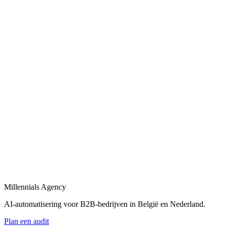
Bekijk
AI-automatisering bedrijf
in
Brasschaat
Belgische en Nederlandse AI-automatisering specialisten voor B2B.
Bekijk
AI-automatisering bureau
in
Brasschaat
Een AI-automatisering bureau dat uw bedrijfsprocessen versnelt met
maatwerk oplossingen.
Bekijk
AI-agency
in
Brasschaat
AI-agency gespecialiseerd in B2B-automatisering en maatwerk AI-
agents.
Millennials Agency
Bekijk
AI-automatisering voor B2B-bedrijven in België en Nederland.
Plan een audit