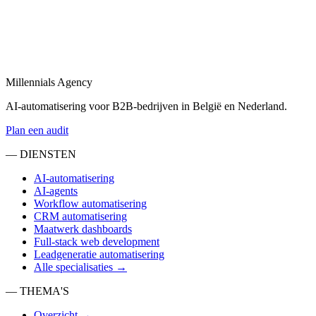
Automatisering bureau
in
Ede
Een automatisering bureau dat AI, workflows en dashboards
combineert tot één geheel.
Millennials Agency
Bekijk
AI-automatisering voor B2B-bedrijven in België en Nederland.
Plan een audit
— DIENSTEN
AI-automatisering
AI-agents
Workflow automatisering
CRM automatisering
Maatwerk dashboards
Full-stack web development
Leadgeneratie automatisering
Alle specialisaties →
— THEMA'S
Overzicht →