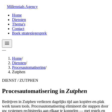
Millennials
Agency
Home
Diensten
Thema's
Contact
Boek strategiegesprek
—
Home
/
Diensten
/
Procesautomatisering
/
Zutphen
DIENST / ZUTPHEN
Procesautomatisering
in
Zutphen
Bedrijven in Zutphen verliezen dagelijks tijd aan kopiëer-en-plak
werk tussen tools. Procesautomatisering elimineert die stappen door
uw systemen rechtstreeks aan elkaar te koppelen — met regels en