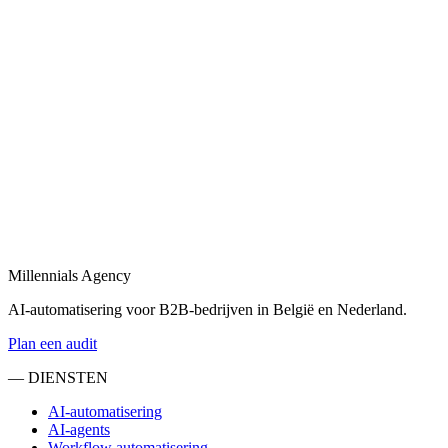
Bekijk
B2B automatisering
in
Zutphen
B2B automatisering voor sales, operations en klantopvolging —
eind-tot-eind.
Bekijk
Marketing automatisering
in
Zutphen
Marketing automatisering: lead nurturing, e-mailflows en CRM-
syncs voor B2B.
Millennials Agency
Bekijk
AI-automatisering voor B2B-bedrijven in België en Nederland.
Plan een audit
— DIENSTEN
AI-automatisering
AI-agents
Workflow automatisering