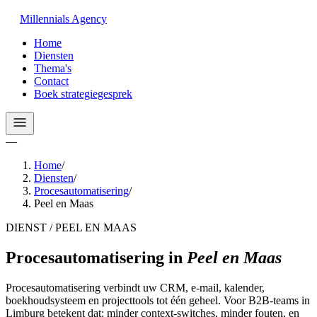
Millennials
Agency
Home
Diensten
Thema's
Contact
Boek strategiegesprek
—
Home
/
Diensten
/
Procesautomatisering
/
Peel en Maas
DIENST / PEEL EN MAAS
Procesautomatisering
in
Peel en Maas
Procesautomatisering verbindt uw CRM, e-mail, kalender,
boekhoudsysteem en projecttools tot één geheel. Voor B2B-teams in
Limburg betekent dat: minder context-switches, minder fouten, en