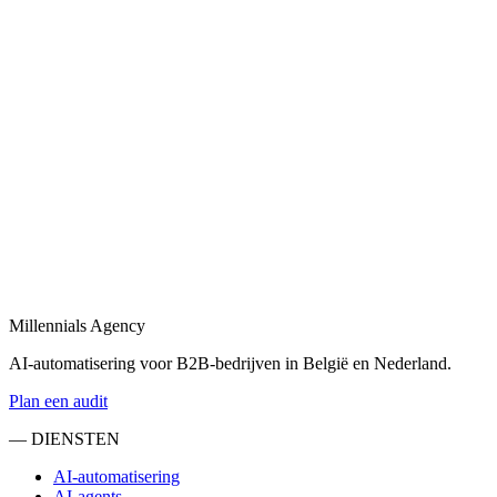
combineert tot één geheel.
Bekijk
B2B automatisering
in
Peel en Maas
B2B automatisering voor sales, operations en klantopvolging —
eind-tot-eind.
Bekijk
Marketing automatisering
in
Peel en Maas
Marketing automatisering: lead nurturing, e-mailflows en CRM-
syncs voor B2B.
Millennials Agency
Bekijk
AI-automatisering voor B2B-bedrijven in België en Nederland.
Plan een audit
— DIENSTEN
AI-automatisering
AI-agents