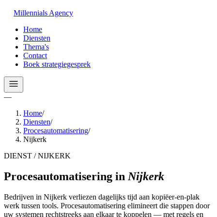
Millennials
Agency
Home
Diensten
Thema's
Contact
Boek strategiegesprek
—
Home
/
Diensten
/
Procesautomatisering
/
Nijkerk
DIENST / NIJKERK
Procesautomatisering
in
Nijkerk
Bedrijven in Nijkerk verliezen dagelijks tijd aan kopiëer-en-plak
werk tussen tools. Procesautomatisering elimineert die stappen door
uw systemen rechtstreeks aan elkaar te koppelen — met regels en