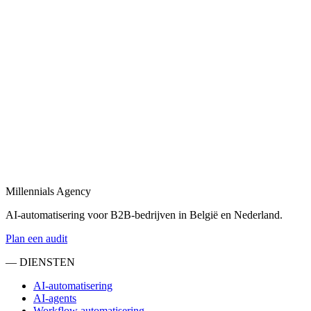
Bekijk
B2B automatisering
in
Nijkerk
B2B automatisering voor sales, operations en klantopvolging —
eind-tot-eind.
Bekijk
Marketing automatisering
in
Nijkerk
Marketing automatisering: lead nurturing, e-mailflows en CRM-
syncs voor B2B.
Millennials Agency
Bekijk
AI-automatisering voor B2B-bedrijven in België en Nederland.
Plan een audit
— DIENSTEN
AI-automatisering
AI-agents
Workflow automatisering