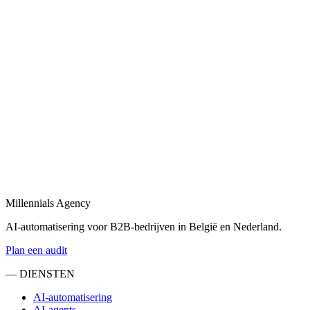
combineert tot één geheel.
Bekijk
B2B automatisering
in
Krimpenerwaard
B2B automatisering voor sales, operations en klantopvolging —
eind-tot-eind.
Bekijk
Marketing automatisering
in
Krimpenerwaard
Marketing automatisering: lead nurturing, e-mailflows en CRM-
syncs voor B2B.
Millennials Agency
Bekijk
AI-automatisering voor B2B-bedrijven in België en Nederland.
Plan een audit
— DIENSTEN
AI-automatisering
AI-agents