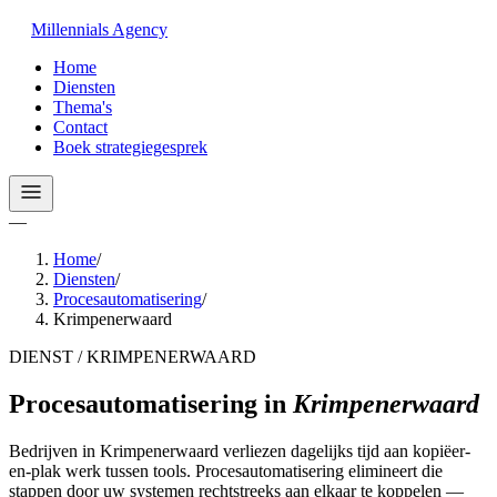
Millennials
Agency
Home
Diensten
Thema's
Contact
Boek strategiegesprek
—
Home
/
Diensten
/
Procesautomatisering
/
Krimpenerwaard
DIENST / KRIMPENERWAARD
Procesautomatisering
in
Krimpenerwaard
Bedrijven in Krimpenerwaard verliezen dagelijks tijd aan kopiëer-
en-plak werk tussen tools. Procesautomatisering elimineert die
stappen door uw systemen rechtstreeks aan elkaar te koppelen —