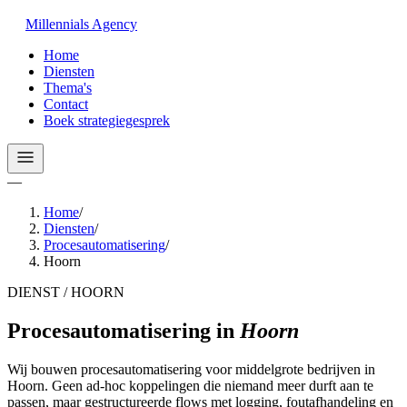
Millennials
Agency
Home
Diensten
Thema's
Contact
Boek strategiegesprek
—
Home
/
Diensten
/
Procesautomatisering
/
Hoorn
DIENST / HOORN
Procesautomatisering
in
Hoorn
Wij bouwen procesautomatisering voor middelgrote bedrijven in
Hoorn. Geen ad-hoc koppelingen die niemand meer durft aan te
passen, maar gestructureerde flows met logging, foutafhandeling en