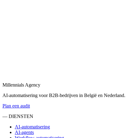
Bekijk
B2B automatisering
in
Hoorn
B2B automatisering voor sales, operations en klantopvolging —
eind-tot-eind.
Bekijk
Marketing automatisering
in
Hoorn
Marketing automatisering: lead nurturing, e-mailflows en CRM-
syncs voor B2B.
Millennials Agency
Bekijk
AI-automatisering voor B2B-bedrijven in België en Nederland.
Plan een audit
— DIENSTEN
AI-automatisering
AI-agents
Workflow automatisering