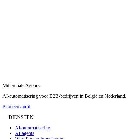
Bekijk
SaaS development
in
Hellevoetsluis
SaaS development van eerste prototype tot productie-deployment,
gebouwd voor schaalbaarheid.
Bekijk
Maatwerk software ontwikkeling
in
Hellevoetsluis
Maatwerk software ontwikkeling voor B2B: van interne tools tot
klantgerichte platformen.
Millennials Agency
Bekijk
AI-automatisering voor B2B-bedrijven in België en Nederland.
Plan een audit
— DIENSTEN
AI-automatisering
AI-agents
Workflow automatisering