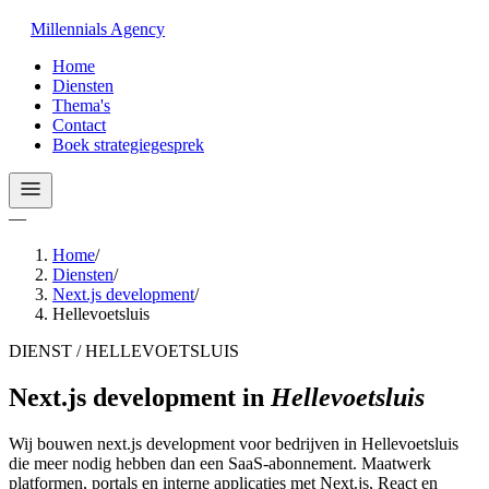
Millennials
Agency
Home
Diensten
Thema's
Contact
Boek strategiegesprek
—
Home
/
Diensten
/
Next.js development
/
Hellevoetsluis
DIENST / HELLEVOETSLUIS
Next.js development
in
Hellevoetsluis
Wij bouwen next.js development voor bedrijven in Hellevoetsluis
die meer nodig hebben dan een SaaS-abonnement. Maatwerk
platformen, portals en interne applicaties met Next.js, React en