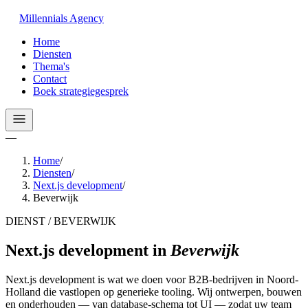
Millennials
Agency
Home
Diensten
Thema's
Contact
Boek strategiegesprek
—
Home
/
Diensten
/
Next.js development
/
Beverwijk
DIENST / BEVERWIJK
Next.js development
in
Beverwijk
Next.js development is wat we doen voor B2B-bedrijven in Noord-
Holland die vastlopen op generieke tooling. Wij ontwerpen, bouwen
en onderhouden — van database-schema tot UI — zodat uw team