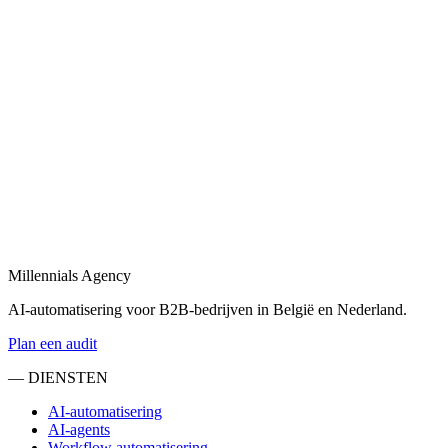
Bekijk
SaaS development
in
Beverwijk
SaaS development van eerste prototype tot productie-deployment,
gebouwd voor schaalbaarheid.
Bekijk
Maatwerk software ontwikkeling
in
Beverwijk
Maatwerk software ontwikkeling voor B2B: van interne tools tot
klantgerichte platformen.
Millennials Agency
Bekijk
AI-automatisering voor B2B-bedrijven in België en Nederland.
Plan een audit
— DIENSTEN
AI-automatisering
AI-agents
Workflow automatisering