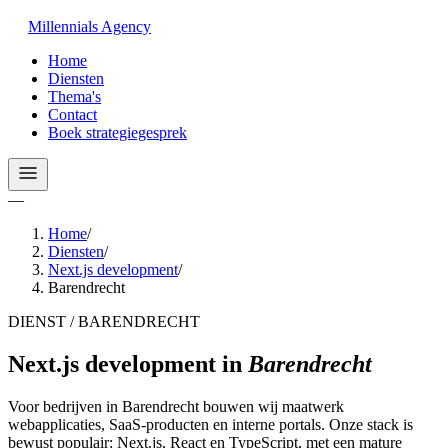
Millennials
Agency
Home
Diensten
Thema's
Contact
Boek strategiegesprek
—
Home
/
Diensten
/
Next.js development
/
Barendrecht
DIENST / BARENDRECHT
Next.js development
in
Barendrecht
Voor bedrijven in Barendrecht bouwen wij maatwerk
webapplicaties, SaaS-producten en interne portals. Onze stack is
bewust populair: Next.js, React en TypeScript, met een mature