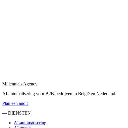
bedrijfsdata te beheren.
Bekijk
SaaS development
in
Barendrecht
SaaS development van eerste prototype tot productie-deployment,
gebouwd voor schaalbaarheid.
Bekijk
Maatwerk software ontwikkeling
in
Barendrecht
Maatwerk software ontwikkeling voor B2B: van interne tools tot
klantgerichte platformen.
Millennials Agency
Bekijk
AI-automatisering voor B2B-bedrijven in België en Nederland.
Plan een audit
— DIENSTEN
AI-automatisering
AI-agents