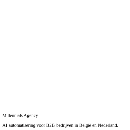
Bekijk
Bedrijfsprocessen automatiseren
in
Sint-Niklaas
Bedrijfsprocessen automatiseren met workflows, AI-agents en
integraties tussen uw tools.
Bekijk
Procesautomatisering
in
Sint-Niklaas
Procesautomatisering voor B2B-bedrijven: van workflow-design tot
live-deployment.
Bekijk
Automatisering bureau
in
Sint-Niklaas
Een automatisering bureau dat AI, workflows en dashboards
combineert tot één geheel.
Millennials Agency
Bekijk
AI-automatisering voor B2B-bedrijven in België en Nederland.