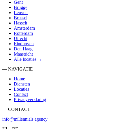
Gent
Brugge
Leuven
Brussel
Hasselt
Amsterdam
Rotterdam
Utrecht
Eindhoven
Den Haag
Maastricht
Alle locaties →
— NAVIGATIE
Home
Diensten
Locaties
Contact
Privacyverklaring
— CONTACT
info@millennials.agency
NL · BE