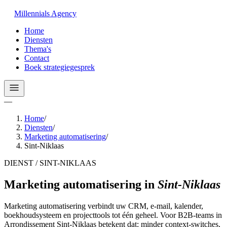
Millennials
Agency
Home
Diensten
Thema's
Contact
Boek strategiegesprek
—
Home
/
Diensten
/
Marketing automatisering
/
Sint-Niklaas
DIENST / SINT-NIKLAAS
Marketing automatisering
in
Sint-Niklaas
Marketing automatisering verbindt uw CRM, e-mail, kalender,
boekhoudsysteem en projecttools tot één geheel. Voor B2B-teams in
Arrondissement Sint-Niklaas betekent dat: minder context-switches,