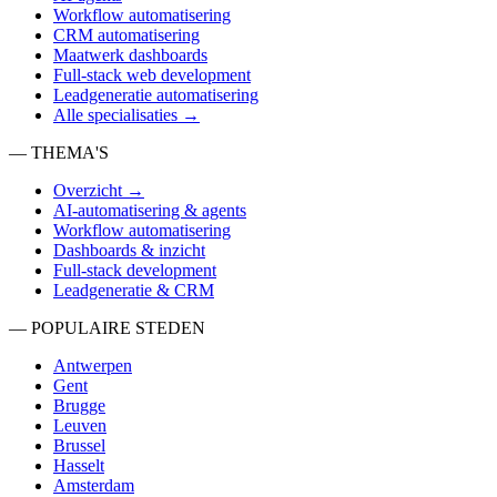
Workflow automatisering
CRM automatisering
Maatwerk dashboards
Full-stack web development
Leadgeneratie automatisering
Alle specialisaties →
— THEMA'S
Overzicht →
AI-automatisering & agents
Workflow automatisering
Dashboards & inzicht
Full-stack development
Leadgeneratie & CRM
— POPULAIRE STEDEN
Antwerpen
Gent
Brugge
Leuven
Brussel
Hasselt
Amsterdam