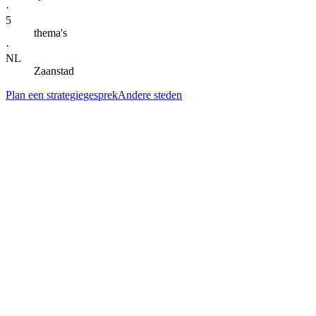
·
5
thema's
·
NL
Zaanstad
Plan een strategiegesprek
Andere steden
— DIENSTEN IN
ZAANDAM
Alle specialisaties voor
Zaandam
.
Klik door naar de lokale landingspagina per dienst. Gegroepeerd per 
AI-automatisering & agents
AI-automatisering
in
Zaandam
Kern
→
AI-agents
in
Zaandam
Kern
→
AI-automatisering bedrijf
in
Zaandam
→
AI-automatisering bureau
in
Zaandam
→