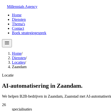
Millennials
Agency
Home
Diensten
Thema's
Contact
Boek strategiegesprek
Home
/
Diensten
/
Locaties
/
Zaandam
Locatie
AI-automatisering in
Zaandam
.
We helpen B2B-bedrijven in Zaandam, Zaanstad met AI-automatiserin
26
specialisaties