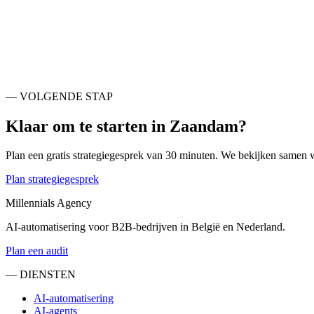
Zaanstad
NL
Amsterdam
NL
Nieuwer-Amstel
NL
Purmerend
NL
Beverwijk
NL
Haarlem
NL
Velsen
NL
Amstelveen
NL
— VOLGENDE STAP
Klaar om te starten in
Zaandam
?
Plan een gratis strategiegesprek van 30 minuten. We bekijken samen 
Plan strategiegesprek
Millennials Agency
AI-automatisering voor B2B-bedrijven in België en Nederland.
Plan een audit
— DIENSTEN
AI-automatisering
AI-agents