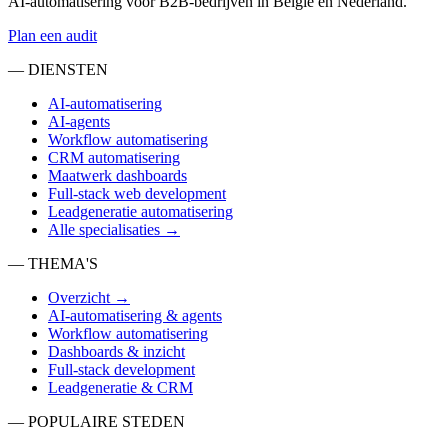
AI-automatisering voor B2B-bedrijven in België en Nederland.
Plan een audit
— DIENSTEN
AI-automatisering
AI-agents
Workflow automatisering
CRM automatisering
Maatwerk dashboards
Full-stack web development
Leadgeneratie automatisering
Alle specialisaties →
— THEMA'S
Overzicht →
AI-automatisering & agents
Workflow automatisering
Dashboards & inzicht
Full-stack development
Leadgeneratie & CRM
— POPULAIRE STEDEN