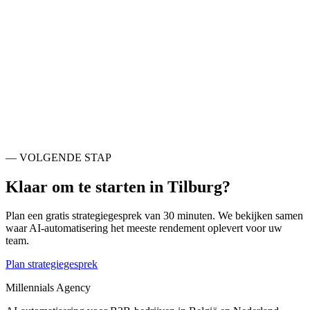
— NABIJE STEDEN
Ook actief rondom
Tilburg
.
Waalwijk
NL
Heusden
NL
Oosterhout
NL
's-Hertogenbosch
NL
Breda
NL
Altena
NL
Veldhoven
NL
Turnhout
BE
— VOLGENDE STAP
Klaar om te starten in
Tilburg
?
Plan een gratis strategiegesprek van 30 minuten. We bekijken samen
waar AI-automatisering het meeste rendement oplevert voor uw
team.
Plan strategiegesprek
Millennials Agency