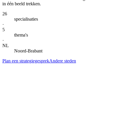
in één beeld trekken.
26
specialisaties
·
5
thema's
·
NL
Noord-Brabant
Plan een strategiegesprek
Andere steden
— DIENSTEN IN
TILBURG
Alle specialisaties voor
Tilburg
.
Klik door naar de lokale landingspagina per dienst. Gegroepeerd per
thema voor snel scannen.
AI-automatisering & agents