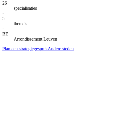
26
specialisaties
·
5
thema's
·
BE
Arrondissement Leuven
Plan een strategiegesprek
Andere steden
— DIENSTEN IN
TIENEN
Alle specialisaties voor
Tienen
.
Klik door naar de lokale landingspagina per dienst. Gegroepeerd per
thema voor snel scannen.
AI-automatisering & agents
AI-automatisering
in
Tienen
Kern
→