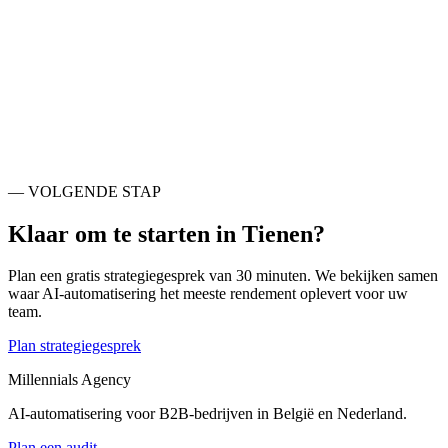
Ook actief rondom
Tienen
.
Sint-Truiden
BE
Leuven
BE
Hasselt
BE
Beringen
BE
Heist-op-den-Berg
BE
Zaventem
BE
Oudergem
BE
Sint-Pieters-Woluwe
BE
— VOLGENDE STAP
Klaar om te starten in
Tienen
?
Plan een gratis strategiegesprek van 30 minuten. We bekijken samen
waar AI-automatisering het meeste rendement oplevert voor uw
team.
Plan strategiegesprek
Millennials Agency
AI-automatisering voor B2B-bedrijven in België en Nederland.
Plan een audit