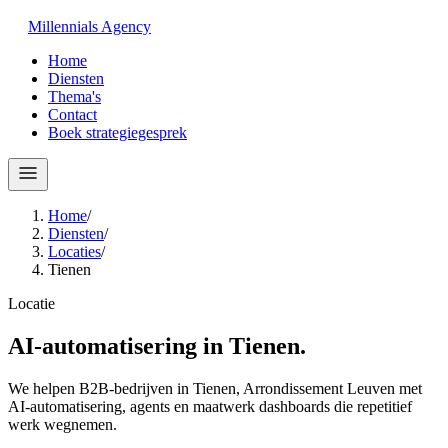
Millennials
Agency
Home
Diensten
Thema's
Contact
Boek strategiegesprek
Home
/
Diensten
/
Locaties
/
Tienen
Locatie
AI-automatisering in
Tienen
.
We helpen B2B-bedrijven in Tienen, Arrondissement Leuven met
AI-automatisering, agents en maatwerk dashboards die repetitief
werk wegnemen.