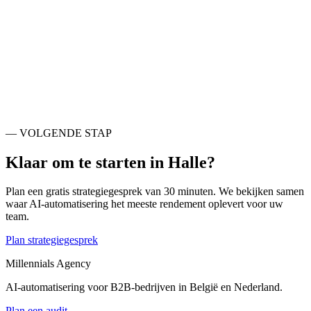
Ook actief rondom
Halle
.
Sint-Pieters-Leeuw
BE
Ukkel
BE
Vorst
BE
Dilbeek
BE
Sint-Gillis
BE
Anderlecht
BE
Elsene
BE
Brussel
BE
— VOLGENDE STAP
Klaar om te starten in
Halle
?
Plan een gratis strategiegesprek van 30 minuten. We bekijken samen
waar AI-automatisering het meeste rendement oplevert voor uw
team.
Plan strategiegesprek
Millennials Agency
AI-automatisering voor B2B-bedrijven in België en Nederland.
Plan een audit