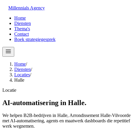
Millennials
Agency
Home
Diensten
Thema's
Contact
Boek strategiegesprek
Home
/
Diensten
/
Locaties
/
Halle
Locatie
AI-automatisering in
Halle
.
We helpen B2B-bedrijven in Halle, Arrondissement Halle-Vilvoorde
met AI-automatisering, agents en maatwerk dashboards die repetitief
werk wegnemen.