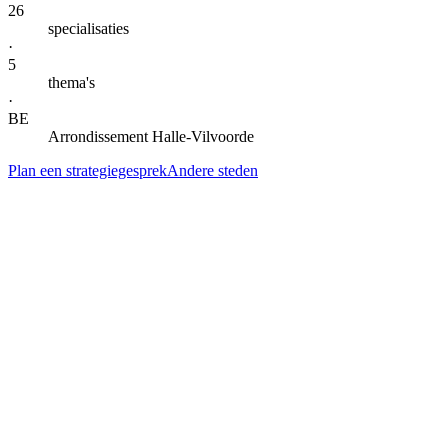
26
specialisaties
·
5
thema's
·
BE
Arrondissement Halle-Vilvoorde
Plan een strategiegesprek
Andere steden
— DIENSTEN IN
HALLE
Alle specialisaties voor
Halle
.
Klik door naar de lokale landingspagina per dienst. Gegroepeerd per
thema voor snel scannen.
AI-automatisering & agents
AI-automatisering
in
Halle
Kern
→