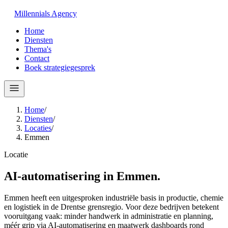
Millennials
Agency
Home
Diensten
Thema's
Contact
Boek strategiegesprek
Home
/
Diensten
/
Locaties
/
Emmen
Locatie
AI-automatisering in
Emmen
.
Emmen heeft een uitgesproken industriële basis in productie, chemie
en logistiek in de Drentse grensregio. Voor deze bedrijven betekent
vooruitgang vaak: minder handwerk in administratie en planning,
méér grip via AI-automatisering en maatwerk dashboards rond