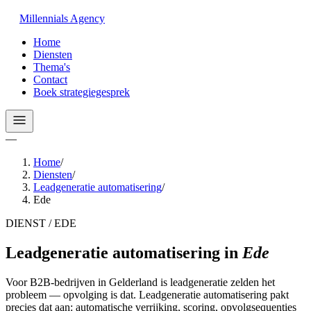
Millennials
Agency
Home
Diensten
Thema's
Contact
Boek strategiegesprek
—
Home
/
Diensten
/
Leadgeneratie automatisering
/
Ede
DIENST / EDE
Leadgeneratie automatisering
in
Ede
Voor B2B-bedrijven in Gelderland is leadgeneratie zelden het
probleem — opvolging is dat. Leadgeneratie automatisering pakt
precies dat aan: automatische verrijking, scoring, opvolgsequenties