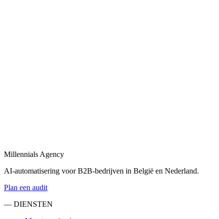
Maatwerk AI-agents die leads kwalificeren, e-mails beantwoorden
en uw team ontlasten.
Bekijk
AI-automatisering
in
Ede
AI-automatiseringen voor sales, operations en admin in B2B-
bedrijven.
Bekijk
Sales automatisering
in
Ede
Sales automatisering: van lead-enrichment tot CRM-updates en
opvolgingsflows.
Millennials Agency
Bekijk
AI-automatisering voor B2B-bedrijven in België en Nederland.
Plan een audit
— DIENSTEN