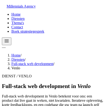
Millennials
Agency
Home
Diensten
Thema's
Contact
Boek strategiegesprek
—
Home
/
Diensten
/
Full-stack web development
/
Venlo
DIENST / VENLO
Full-stack web development
in
Venlo
Full-stack web development in Venlo betekent voor ons: een
product dat live gaat in weken, niet kwartalen. Iteratieve oplevering,
korte feedbackloops, en een codebase die uw team na launch zelf