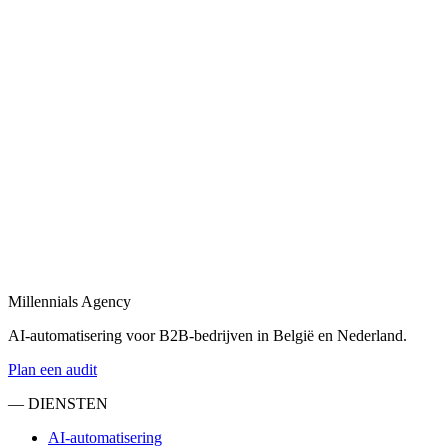
moderne backends.
Bekijk
Next.js development
in
Venlo
Next.js development voor performante websites, dashboards en
SaaS-applicaties.
Bekijk
SaaS development
in
Venlo
SaaS development van eerste prototype tot productie-deployment,
gebouwd voor schaalbaarheid.
Millennials Agency
Bekijk
AI-automatisering voor B2B-bedrijven in België en Nederland.
Plan een audit
— DIENSTEN
AI-automatisering