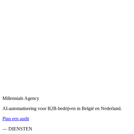
Laat een webapplicatie op maat bouwen met Next.js, React 19 en
moderne backends.
Bekijk
Next.js development
in
Haarlemmermeer
Next.js development voor performante websites, dashboards en
SaaS-applicaties.
Bekijk
SaaS development
in
Haarlemmermeer
SaaS development van eerste prototype tot productie-deployment,
gebouwd voor schaalbaarheid.
Millennials Agency
Bekijk
AI-automatisering voor B2B-bedrijven in België en Nederland.
Plan een audit
— DIENSTEN