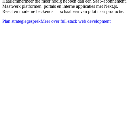
Haarlemmermeer die meer nodig hebben dan een SaaS-abonnement.
Maatwerk platformen, portals en interne applicaties met Next.js,
React en moderne backends — schaalbaar van pilot naar productie.
Plan strategiegesprek
Meer over
full-stack web development