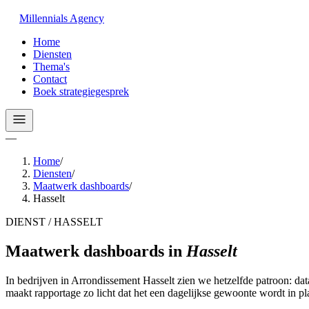
Millennials
Agency
Home
Diensten
Thema's
Contact
Boek strategiegesprek
—
Home
/
Diensten
/
Maatwerk dashboards
/
Hasselt
DIENST / HASSELT
Maatwerk dashboards
in
Hasselt
In bedrijven in Arrondissement Hasselt zien we hetzelfde patroon: d
maakt rapportage zo licht dat het een dagelijkse gewoonte wordt in pl