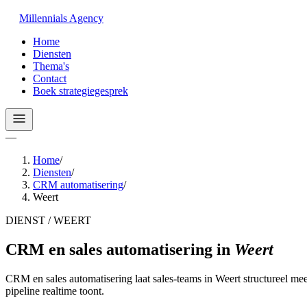
Millennials
Agency
Home
Diensten
Thema's
Contact
Boek strategiegesprek
—
Home
/
Diensten
/
CRM automatisering
/
Weert
DIENST / WEERT
CRM en sales automatisering
in
Weert
CRM en sales automatisering laat sales-teams in Weert structureel m
pipeline realtime toont.