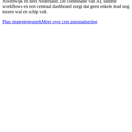
Noordwijk en heel Nederland. De combinatie van AI, slimme
workflows en een centraal dashboard zorgt dat geen enkele lead nog
tussen wal en schip valt.
Plan strategiegesprek
Meer over
crm automatisering