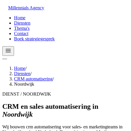
Millennials
Agency
Home
Diensten
Thema's
Contact
Boek strategiegesprek
—
Home
/
Diensten
/
CRM automatisering
/
Noordwijk
DIENST / NOORDWIJK
CRM en sales automatisering
in
Noordwijk
Wij bouwen crm automatisering voor sales- en marketingteams in