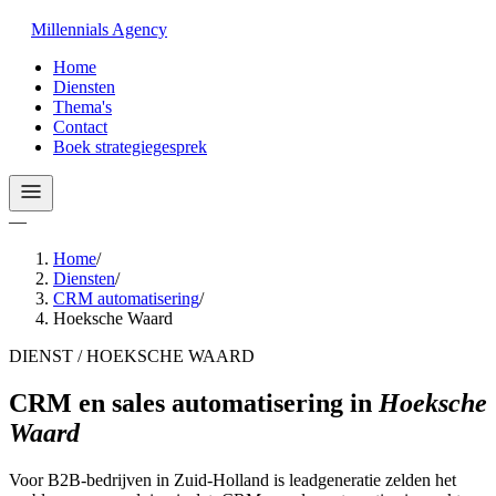
Millennials
Agency
Home
Diensten
Thema's
Contact
Boek strategiegesprek
—
Home
/
Diensten
/
CRM automatisering
/
Hoeksche Waard
DIENST / HOEKSCHE WAARD
CRM en sales automatisering
in
Hoeksche
Waard
Voor B2B-bedrijven in Zuid-Holland is leadgeneratie zelden het