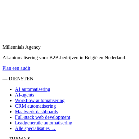
Bekijk
Sales automatisering
in
Hoeksche Waard
Sales automatisering: van lead-enrichment tot CRM-updates en
opvolgingsflows.
Millennials Agency
Bekijk
AI-automatisering voor B2B-bedrijven in België en Nederland.
Plan een audit
— DIENSTEN
AI-automatisering
AI-agents
Workflow automatisering
CRM automatisering
Maatwerk dashboards
Full-stack web development
Leadgeneratie automatisering
Alle specialisaties →
— THEMA'S