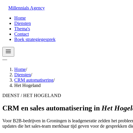
Millennials
Agency
Home
Diensten
Thema's
Contact
Boek strategiegesprek
—
Home
/
Diensten
/
CRM automatisering
/
Het Hogeland
DIENST / HET HOGELAND
CRM en sales automatisering
in
Het Hogel
Voor B2B-bedrijven in Groningen is leadgeneratie zelden het problee
updates die het sales-team merkbaar tijd geven voor de gesprekken die