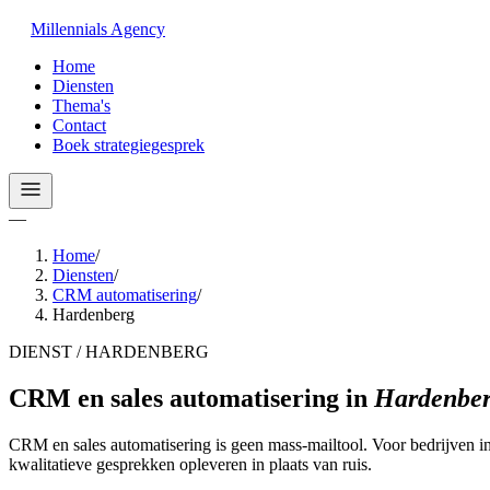
Millennials
Agency
Home
Diensten
Thema's
Contact
Boek strategiegesprek
—
Home
/
Diensten
/
CRM automatisering
/
Hardenberg
DIENST / HARDENBERG
CRM en sales automatisering
in
Hardenbe
CRM en sales automatisering is geen mass-mailtool. Voor bedrijven
kwalitatieve gesprekken opleveren in plaats van ruis.