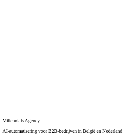
Bekijk
Bedrijfsprocessen automatiseren
in
Venray
Bedrijfsprocessen automatiseren met workflows, AI-agents en
integraties tussen uw tools.
Bekijk
Procesautomatisering
in
Venray
Procesautomatisering voor B2B-bedrijven: van workflow-design tot
live-deployment.
Bekijk
Automatisering bureau
in
Venray
Een automatisering bureau dat AI, workflows en dashboards
combineert tot één geheel.
Millennials Agency
Bekijk
AI-automatisering voor B2B-bedrijven in België en Nederland.