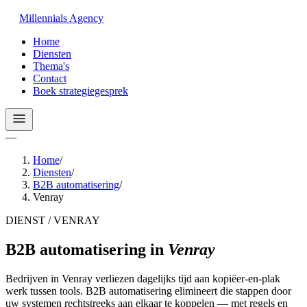
Millennials
Agency
Home
Diensten
Thema's
Contact
Boek strategiegesprek
—
Home
/
Diensten
/
B2B automatisering
/
Venray
DIENST / VENRAY
B2B automatisering
in
Venray
Bedrijven in Venray verliezen dagelijks tijd aan kopiëer-en-plak
werk tussen tools. B2B automatisering elimineert die stappen door
uw systemen rechtstreeks aan elkaar te koppelen — met regels en