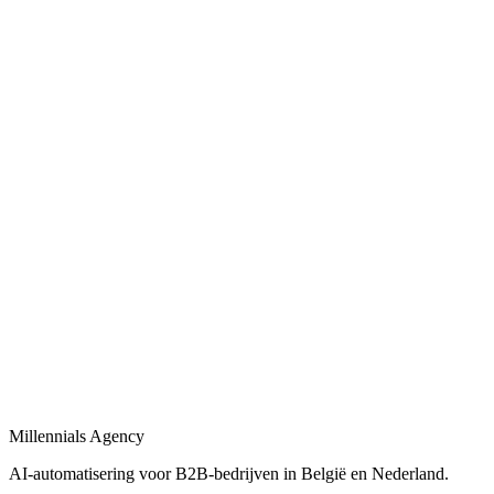
Automatische CRM-updates, lead scoring en opvolgingsflows voor B
Bekijk
Bedrijfsprocessen automatiseren
in
Oudergem
Bedrijfsprocessen automatiseren met workflows, AI-agents en integrat
Bekijk
Procesautomatisering
in
Oudergem
Procesautomatisering voor B2B-bedrijven: van workflow-design tot l
Bekijk
Automatisering bureau
in
Oudergem
Een automatisering bureau dat AI, workflows en dashboards combineer
Millennials Agency
Bekijk
AI-automatisering voor B2B-bedrijven in België en Nederland.