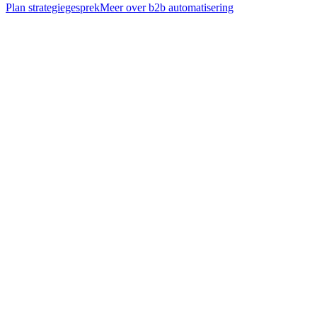
Plan strategiegesprek
Meer over
b2b automatisering