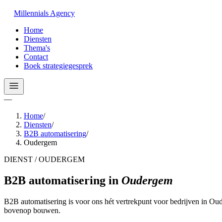
Millennials
Agency
Home
Diensten
Thema's
Contact
Boek strategiegesprek
—
Home
/
Diensten
/
B2B automatisering
/
Oudergem
DIENST / OUDERGEM
B2B automatisering
in
Oudergem
B2B automatisering is voor ons hét vertrekpunt voor bedrijven in Ou
bovenop bouwen.