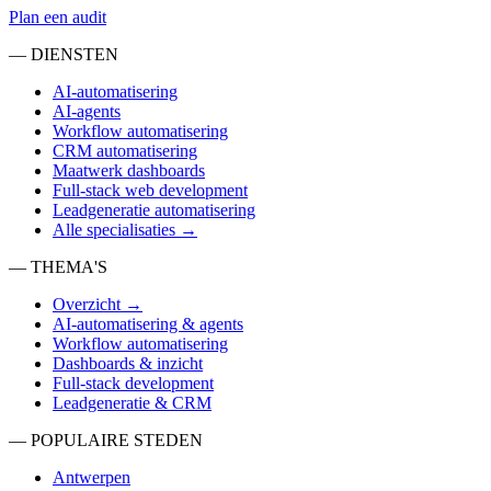
Plan een audit
— DIENSTEN
AI-automatisering
AI-agents
Workflow automatisering
CRM automatisering
Maatwerk dashboards
Full-stack web development
Leadgeneratie automatisering
Alle specialisaties →
— THEMA'S
Overzicht →
AI-automatisering & agents
Workflow automatisering
Dashboards & inzicht
Full-stack development
Leadgeneratie & CRM
— POPULAIRE STEDEN
Antwerpen