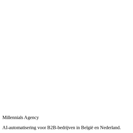
Automatische CRM-updates, lead scoring en opvolgingsflows voor B
Bekijk
Bedrijfsprocessen automatiseren
in
Harderwijk
Bedrijfsprocessen automatiseren met workflows, AI-agents en integrat
Bekijk
Procesautomatisering
in
Harderwijk
Procesautomatisering voor B2B-bedrijven: van workflow-design tot l
Bekijk
Automatisering bureau
in
Harderwijk
Een automatisering bureau dat AI, workflows en dashboards combineer
Millennials Agency
Bekijk
AI-automatisering voor B2B-bedrijven in België en Nederland.