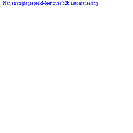
Plan strategiegesprek
Meer over
b2b automatisering