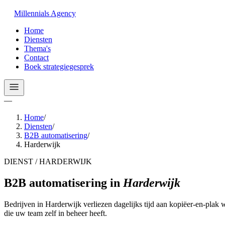
Millennials
Agency
Home
Diensten
Thema's
Contact
Boek strategiegesprek
—
Home
/
Diensten
/
B2B automatisering
/
Harderwijk
DIENST / HARDERWIJK
B2B automatisering
in
Harderwijk
Bedrijven in Harderwijk verliezen dagelijks tijd aan kopiëer-en-plak 
die uw team zelf in beheer heeft.