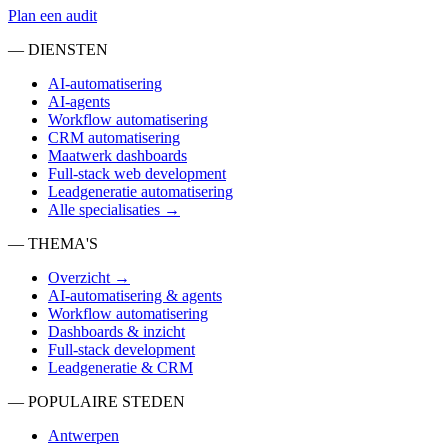
Plan een audit
— DIENSTEN
AI-automatisering
AI-agents
Workflow automatisering
CRM automatisering
Maatwerk dashboards
Full-stack web development
Leadgeneratie automatisering
Alle specialisaties →
— THEMA'S
Overzicht →
AI-automatisering & agents
Workflow automatisering
Dashboards & inzicht
Full-stack development
Leadgeneratie & CRM
— POPULAIRE STEDEN
Antwerpen