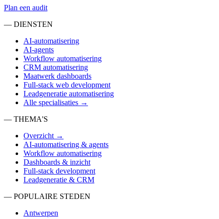
Plan een audit
— DIENSTEN
AI-automatisering
AI-agents
Workflow automatisering
CRM automatisering
Maatwerk dashboards
Full-stack web development
Leadgeneratie automatisering
Alle specialisaties →
— THEMA'S
Overzicht →
AI-automatisering & agents
Workflow automatisering
Dashboards & inzicht
Full-stack development
Leadgeneratie & CRM
— POPULAIRE STEDEN
Antwerpen