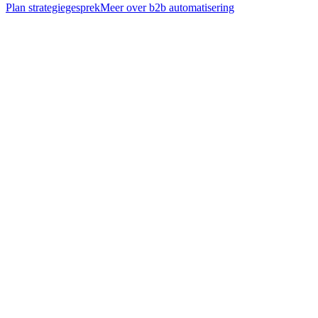
Plan strategiegesprek
Meer over
b2b automatisering