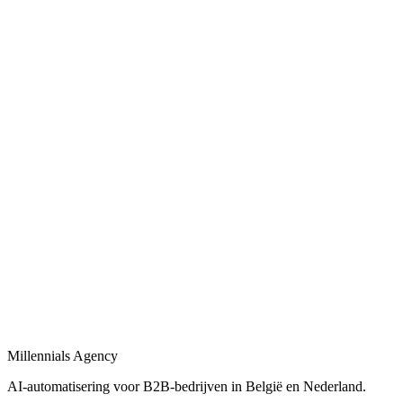
Automatische CRM-updates, lead scoring en opvolgingsflows voor B
Bekijk
Bedrijfsprocessen automatiseren
in
De Bilt
Bedrijfsprocessen automatiseren met workflows, AI-agents en integrat
Bekijk
Procesautomatisering
in
De Bilt
Procesautomatisering voor B2B-bedrijven: van workflow-design tot l
Bekijk
Automatisering bureau
in
De Bilt
Een automatisering bureau dat AI, workflows en dashboards combineer
Millennials Agency
Bekijk
AI-automatisering voor B2B-bedrijven in België en Nederland.