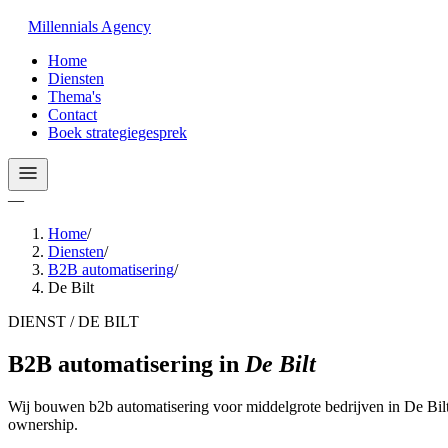
Millennials
Agency
Home
Diensten
Thema's
Contact
Boek strategiegesprek
—
Home
/
Diensten
/
B2B automatisering
/
De Bilt
DIENST / DE BILT
B2B automatisering
in
De Bilt
Wij bouwen b2b automatisering voor middelgrote bedrijven in De Bilt
ownership.